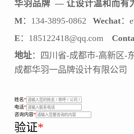
华羽品牌 — 让设计
温和而有
M
：134-3895-0862
Wechat
：e
E
：185122418@qq.com
Conta
地址
：四川省-成都市-高新区-
成都华羽一品牌设计有限公司
姓名
*
电话
*
咨询内容
*
验证
*